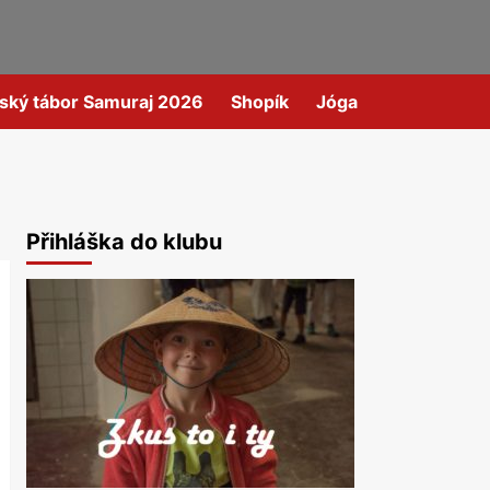
ský tábor Samuraj 2026
Shopík
Jóga
Přihláška do klubu