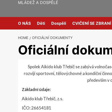
MLÁDEŽ A DOSPĚLÉ
O NÁS
Děti
Dospělí
CVIČENÍ SE ZBRANÍ
HOME
OFICIÁLNÍ DOKUMENTY
Oficiální doku
Spolek Aikido klub Třebíč se zabývá volnočas
rozvíjí sportovní, tělovýchovné a kondiční činno
především v 
Základní údaje:
Aikido klub Třebíč, z.s.
IČO: 26654181