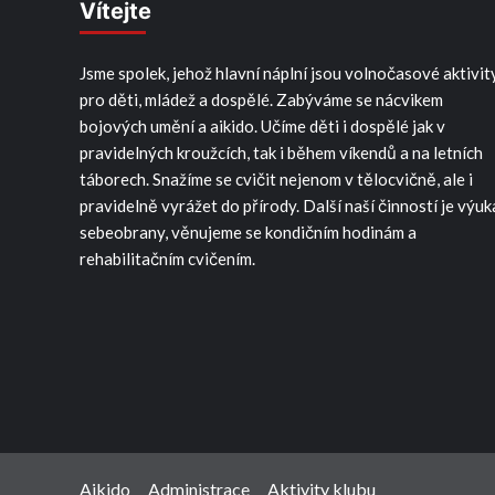
Vítejte
Jsme spolek, jehož hlavní náplní jsou volnočasové aktivit
pro děti, mládež a dospělé. Zabýváme se nácvikem
bojových umění a aikido. Učíme děti i dospělé jak v
pravidelných kroužcích, tak i během víkendů a na letních
táborech. Snažíme se cvičit nejenom v tělocvičně, ale i
pravidelně vyrážet do přírody. Další naší činností je výuk
sebeobrany, věnujeme se kondičním hodinám a
rehabilitačním cvičením.
Aikido
Administrace
Aktivity klubu