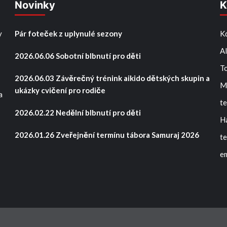
Novinky
K
y
Pár foteček z uplynulé sezony
Kd
A
2026.06.06 Sobotní blbnutí pro děti
T
2026.06.03 Závěrečný trénink aikido dětských skupin a
M
ukázky cvičení pro rodiče
a
te
2026.02.22 Nedělní blbnutí pro děti
H
2026.01.26 Zveřejnění termínu tábora Samuraj 2026
t
em