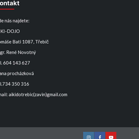
ontakt
e nás najdete:
IKI-DOJO
omáše Bati 1087, Třebíč
gr. René Novotný
l. 604 143 627
ana procházková
el.734 350 316
ail: aikidotrebic(zavin)gmail.com