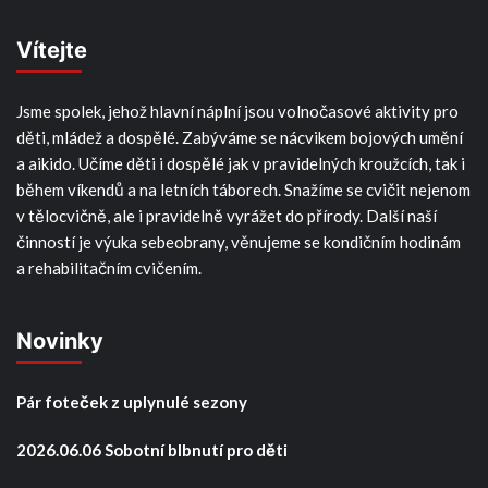
Vítejte
Jsme spolek, jehož hlavní náplní jsou volnočasové aktivity pro
děti, mládež a dospělé. Zabýváme se nácvikem bojových umění
a aikido. Učíme děti i dospělé jak v pravidelných kroužcích, tak i
během víkendů a na letních táborech. Snažíme se cvičit nejenom
v tělocvičně, ale i pravidelně vyrážet do přírody. Další naší
činností je výuka sebeobrany, věnujeme se kondičním hodinám
a rehabilitačním cvičením.
Novinky
Pár foteček z uplynulé sezony
2026.06.06 Sobotní blbnutí pro děti