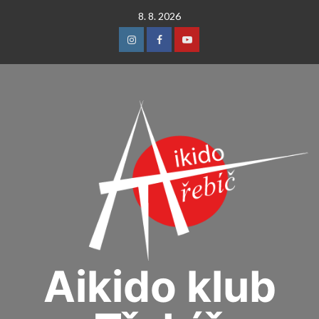
Skip
8. 8. 2026
to
content
Instagram
Facebook
Youtube
Aikido klub