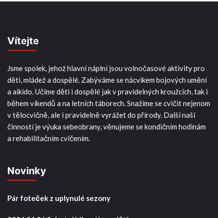
Vítejte
Jsme spolek, jehož hlavní náplní jsou volnočasové aktivity pro
děti, mládež a dospělé. Zabýváme se nácvikem bojových umění
a aikido. Učíme děti i dospělé jak v pravidelných kroužcích, tak i
během víkendů a na letních táborech. Snažíme se cvičit nejenom
v tělocvičně, ale i pravidelně vyrážet do přírody. Další naší
činností je výuka sebeobrany, věnujeme se kondičním hodinám
a rehabilitačním cvičením.
Novinky
Pár foteček z uplynulé sezony