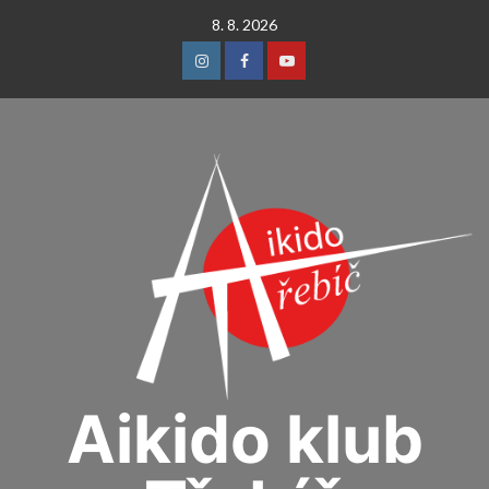
Skip
8. 8. 2026
to
content
Instagram
Facebook
Youtube
Aikido klub