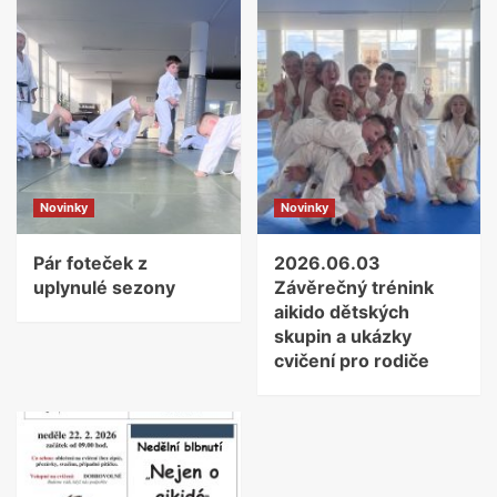
Novinky
Novinky
Pár foteček z
2026.06.03
uplynulé sezony
Závěrečný trénink
aikido dětských
skupin a ukázky
cvičení pro rodiče