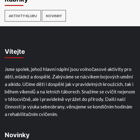
AKTIVITY KLUBU
NOVINKY
Vítejte
Jsme spolek, jehož hlavní náplní jsou volnočasové aktivity pro
děti, mládež a dospělé. Zabýváme se nácvikem bojových umění
a aikido. Učíme děti i dospělé jak v pravidelných kroužcích, tak i
během víkendů a na letních táborech. Snažíme se cvičit nejenom
v tělocvičně, ale i pravidelně vyrážet do přírody. Další naší
činností je výuka sebeobrany, věnujeme se kondičním hodinám
a rehabilitačním cvičením.
Novinky