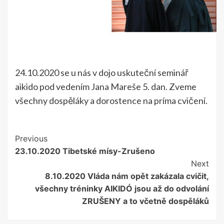
24.10.2020 se u nás v dojo uskuteční seminář
aikido pod vedením Jana Mareše 5. dan. Zveme
všechny dospěláky a dorostence na príma cvičení.
Continue
Previous
23.10.2020 Tibetské mísy-Zrušeno
Reading
Next
8.10.2020 Vláda nám opět zakázala cvičit,
všechny tréninky AIKIDÓ jsou až do odvolání
ZRUŠENY a to včetně dospěláků