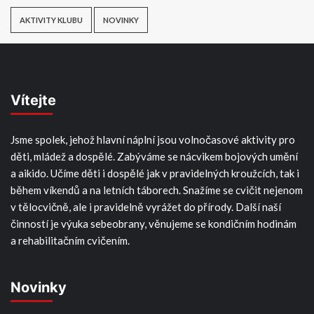
AKTIVITY KLUBU
NOVINKY
Vítejte
Jsme spolek, jehož hlavní náplní jsou volnočasové aktivity pro
děti, mládež a dospělé. Zabýváme se nácvikem bojových umění
a aikido. Učíme děti i dospělé jak v pravidelných kroužcích, tak i
během víkendů a na letních táborech. Snažíme se cvičit nejenom
v tělocvičně, ale i pravidelně vyrážet do přírody. Další naší
činností je výuka sebeobrany, věnujeme se kondičním hodinám
a rehabilitačním cvičením.
Novinky